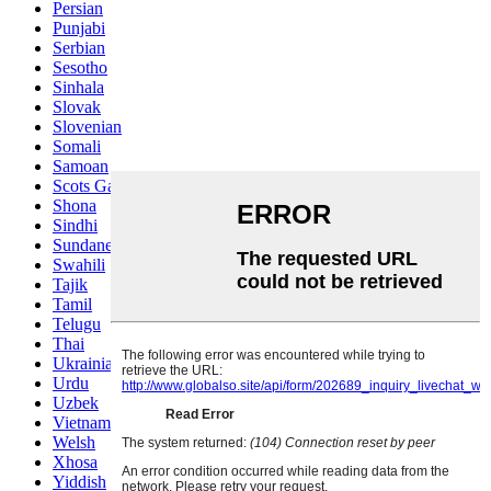
Persian
Punjabi
Serbian
Sesotho
Sinhala
Slovak
Slovenian
Somali
Samoan
Scots Gaelic
Shona
Sindhi
Sundanese
Swahili
Tajik
Tamil
Telugu
Thai
Ukrainian
Urdu
Uzbek
Vietnamese
Welsh
Xhosa
Yiddish