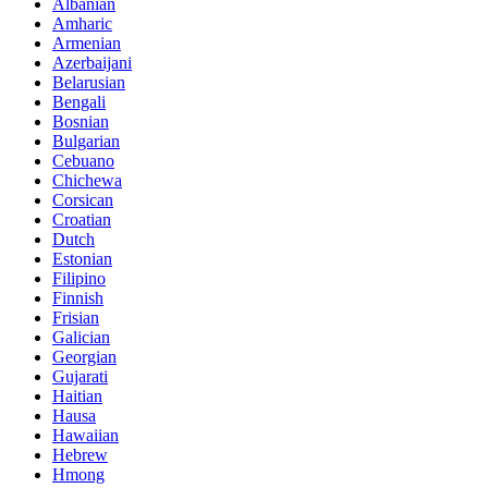
Albanian
Amharic
Armenian
Azerbaijani
Belarusian
Bengali
Bosnian
Bulgarian
Cebuano
Chichewa
Corsican
Croatian
Dutch
Estonian
Filipino
Finnish
Frisian
Galician
Georgian
Gujarati
Haitian
Hausa
Hawaiian
Hebrew
Hmong