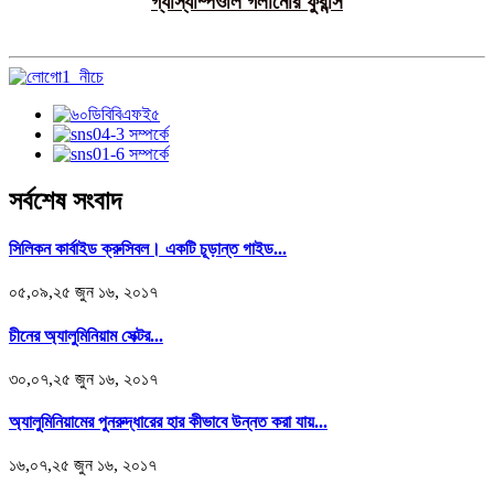
গ্যাস্যাম্পওলি ​​গলানোর ফুরান্স
সর্বশেষ সংবাদ
সিলিকন কার্বাইড ক্রুসিবল। একটি চূড়ান্ত গাইড...
০৫,০৯,২৫ জুন ১৬, ২০১৭
চীনের অ্যালুমিনিয়াম সেক্টর...
৩০,০৭,২৫ জুন ১৬, ২০১৭
অ্যালুমিনিয়ামের পুনরুদ্ধারের হার কীভাবে উন্নত করা যায়...
১৬,০৭,২৫ জুন ১৬, ২০১৭