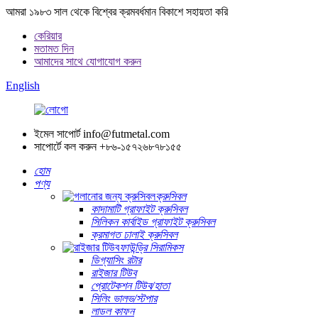
আমরা ১৯৮৩ সাল থেকে বিশ্বের ক্রমবর্ধমান বিকাশে সহায়তা করি
কেরিয়ার
মতামত দিন
আমাদের সাথে যোগাযোগ করুন
English
ইমেল সাপোর্ট
info@futmetal.com
সাপোর্টে কল করুন
+৮৬-১৫৭২৬৮৭৮১৫৫
হোম
পণ্য
ক্রুসিবল
কাদামাটি গ্রাফাইট ক্রুসিবল
সিলিকন কার্বাইড গ্রাফাইট ক্রুসিবল
ক্রমাগত ঢালাই ক্রুসিবল
ফাউন্ড্রি সিরামিকস
ডিগ্যাসিং রটার
রাইজার টিউব
প্রোটেকশন টিউব/হাতা
সিলিং ভালভ/স্টপার
লাডল কাফন