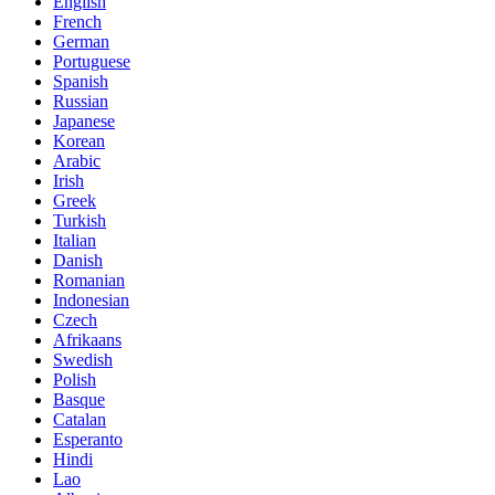
English
French
German
Portuguese
Spanish
Russian
Japanese
Korean
Arabic
Irish
Greek
Turkish
Italian
Danish
Romanian
Indonesian
Czech
Afrikaans
Swedish
Polish
Basque
Catalan
Esperanto
Hindi
Lao