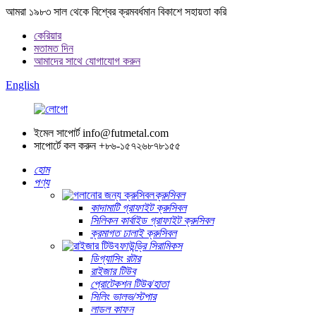
আমরা ১৯৮৩ সাল থেকে বিশ্বের ক্রমবর্ধমান বিকাশে সহায়তা করি
কেরিয়ার
মতামত দিন
আমাদের সাথে যোগাযোগ করুন
English
ইমেল সাপোর্ট
info@futmetal.com
সাপোর্টে কল করুন
+৮৬-১৫৭২৬৮৭৮১৫৫
হোম
পণ্য
ক্রুসিবল
কাদামাটি গ্রাফাইট ক্রুসিবল
সিলিকন কার্বাইড গ্রাফাইট ক্রুসিবল
ক্রমাগত ঢালাই ক্রুসিবল
ফাউন্ড্রি সিরামিকস
ডিগ্যাসিং রটার
রাইজার টিউব
প্রোটেকশন টিউব/হাতা
সিলিং ভালভ/স্টপার
লাডল কাফন