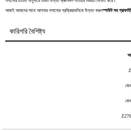
গলানোর চাহিদা অনুসারে একটি উন্নত ক্রুসিবল পাওয়ার বিষয়টি নিশ্চিত করে।
আজই আমাদের সাথে আপনার গলানোর প্রক্রিয়াগুলিকে উন্নত করুন
স্পাউট সহ গ্রাফাই
কারিগরি বৈশিষ্ট্য
আ
Z
জে
জে
Z2700