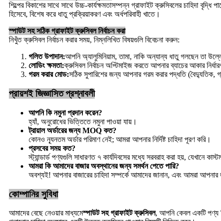
শিল্পের বিকাশের সাথে সাথে উচ্চ-কার্যক্ষমতাসম্পন্ন গ্রাফাইট ক্রুসিবলের চাহিদা বৃ
হিসেবে, বিশেষ করে ধাতু প্রক্রিয়াকরণ এবং অর্ধপরিবাহী খাতে।
স্পাউট সহ সঠিক গ্রাফাইট ক্রুসিবল নির্বাচন করা
নিখুঁত ক্রুসিবল নির্বাচন করার সময়, নিম্নলিখিত বিষয়গুলি বিবেচনা করুন:
গলিত উপাদান:
আপনি অ্যালুমিনিয়াম, তামা, নাকি অন্যান্য ধাতু গলছেন তা উল
লোডিং ক্ষমতা:
ক্রুসিবল নির্বাচন অপ্টিমাইজ করতে আপনার ব্যাচের আকার নির্ধ
গরম করার মোড:
সঠিক সুপারিশের জন্য আপনার গরম করার পদ্ধতি (বৈদ্যুতিক, গ
প্রায়শই জিজ্ঞাসিত প্রশ্নাবলী
আপনি কি নমুনা প্রদান করেন?
হ্যাঁ, অনুরোধের ভিত্তিতে নমুনা পাওয়া যায়।
ট্রায়াল অর্ডারের জন্য MOQ কত?
কোনও ন্যূনতম অর্ডার পরিমাণ নেই; আমরা আপনার নির্দিষ্ট চাহিদা পূরণ করি।
প্রসবের সময় কত?
স্ট্যান্ডার্ড পণ্যগুলি সাধারণত ৭ কার্যদিবসের মধ্যে সরবরাহ করা হয়, যেখানে কাস
আমরা কি আমাদের বাজার অবস্থানের জন্য সমর্থন পেতে পারি?
অবশ্যই! আপনার বাজারের চাহিদা সম্পর্কে আমাদের জানান, এবং আমরা আপনার 
কোম্পানির সুবিধা
আমাদের বেছে নেওয়ার মাধ্যমে
স্পাউট সহ গ্রাফাইট ক্রুসিবল
, আপনি কেবল একটি পণ্য ক