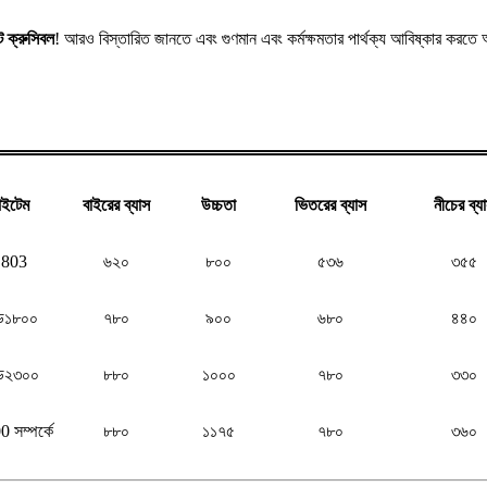
ট ক্রুসিবল
! আরও বিস্তারিত জানতে এবং গুণমান এবং কর্মক্ষমতার পার্থক্য আবিষ্কার কর
ইটেম
বাইরের ব্যাস
উচ্চতা
ভিতরের ব্যাস
নীচের ব্য
803
৬২০
৮০০
৫৩৬
৩৫৫
ড১৮০০
৭৮০
৯০০
৬৮০
৪৪০
ড২৩০০
৮৮০
১০০০
৭৮০
৩৩০
 সম্পর্কে
৮৮০
১১৭৫
৭৮০
৩৬০