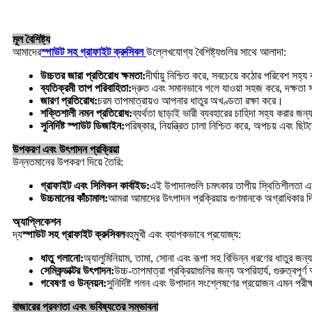
মূল বৈশিষ্ট্য
আমাদের
স্পাউট সহ গ্রাফাইট ক্রুসিবল
উল্লেখযোগ্য বৈশিষ্ট্যগুলির সাথে আলাদা:
উচ্চতর জারা প্রতিরোধ ক্ষমতা:
দীর্ঘায়ু নিশ্চিত করে, সবচেয়ে কঠোর পরিবেশ সহ
ব্যতিক্রমী তাপ পরিবাহিতা:
দ্রুত এবং সমানভাবে গলে যাওয়া সহজ করে, দক্ষতা স
জারণ প্রতিরোধ:
চরম তাপমাত্রায়ও আপনার ধাতুর অখণ্ডতা রক্ষা করে।
শক্তিশালী নমন প্রতিরোধ:
ব্যর্থতা ছাড়াই ভারী ব্যবহারের চাহিদা সহ্য করার জন
সুনির্দিষ্ট স্পাউট ডিজাইন:
পরিষ্কার, নিয়ন্ত্রিত ঢালা নিশ্চিত করে, অপচয় এবং ছ
উপকরণ এবং উৎপাদন প্রক্রিয়া
উন্নতমানের উপকরণ দিয়ে তৈরি:
গ্রাফাইট এবং সিলিকন কার্বাইড:
এই উপাদানগুলি চমৎকার তাপীয় স্থিতিশীলতা এ
উচ্চমানের কাঁচামাল:
আমরা আমাদের উৎপাদন প্রক্রিয়ায় গুণমানকে অগ্রাধিকার দি
অ্যাপ্লিকেশন
দ্য
স্পাউট সহ গ্রাফাইট ক্রুসিবল
বহুমুখী এবং ব্যাপকভাবে প্রযোজ্য:
ধাতু গলানো:
অ্যালুমিনিয়াম, তামা, সোনা এবং রূপা সহ বিভিন্ন ধরণের ধাতুর জন
সেমিকন্ডাক্টর উৎপাদন:
উচ্চ-তাপমাত্রা প্রক্রিয়াগুলির জন্য অপরিহার্য, গুরুত্বপূ
গবেষণা ও উন্নয়ন:
সুনির্দিষ্ট গলন এবং উপাদান সংশ্লেষণের প্রয়োজন এমন পরী
বাজারের প্রবণতা এবং ভবিষ্যতের সম্ভাবনা