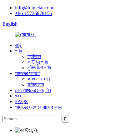
info@futmetal.com
+86-15726878155
English
বাড়ি
পণ্য
ক্রুশিবল
ফাউন্ড্রি পণ্য
চুল্লি শিল্প পণ্য
আমাদের সম্পর্কে
কারখানা ভ্রমণ
ডাউনলোড
কেন আমাদের বেছে নিন
খবর
FAQS
আমাদের সাথে যোগাযোগ করুন