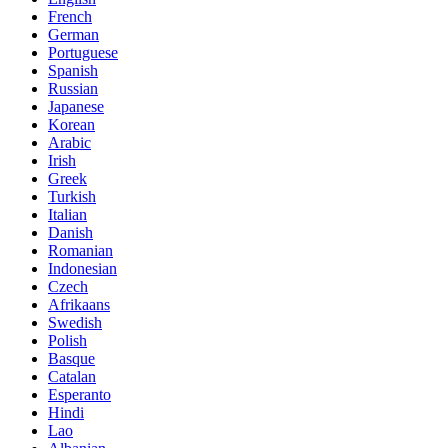
French
German
Portuguese
Spanish
Russian
Japanese
Korean
Arabic
Irish
Greek
Turkish
Italian
Danish
Romanian
Indonesian
Czech
Afrikaans
Swedish
Polish
Basque
Catalan
Esperanto
Hindi
Lao