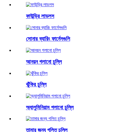
ফাউন্ড্রি লাডলস
সোনার ব্যারিং ফার্নেসগুলি
আনয়ন গলানো চুল্লি
ঝুঁকির চুল্লি
অ্যালুমিনিয়াম গলানো চুল্লি
তামার জন্য গলিত চুল্লি